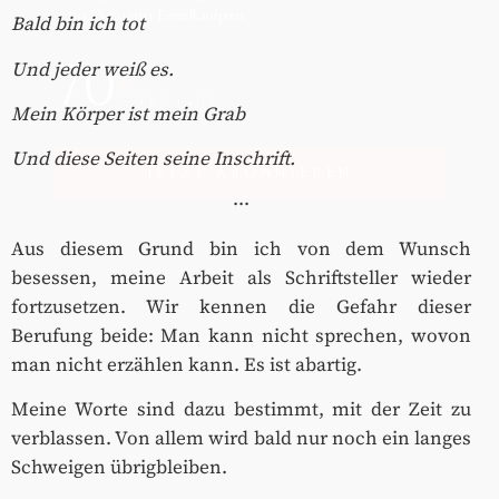
Bis 25 % unter Einzelkaufpreis
✓
Bald bin ich tot
70
Und jeder weiß es.
€
PRO JAHR
Mein Körper ist mein Grab
Und diese Seiten seine Inschrift.
JETZT ABONNIEREN
···
Aus diesem Grund bin ich von dem Wunsch
besessen, meine Arbeit als Schriftsteller wieder
fortzusetzen. Wir kennen die Gefahr dieser
Berufung beide: Man kann nicht sprechen, wovon
man nicht erzählen kann. Es ist abartig.
Meine Worte sind dazu bestimmt, mit der Zeit zu
verblassen. Von allem wird bald nur noch ein langes
Schweigen übrigbleiben.