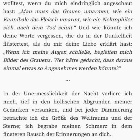
wolltest, wenn du mich eindringlich angeschaut
hast:
„Man muss das Grauen umarmen, wie ein
Kannibale das Fleisch umarmt, wie ein Nekrophiler
sich nach dem Tod sehnt.“
Und wie könnte ich
deine Worte vergessen, die du in der Dunkelheit
flüstertest, als du mir deine Liebe erklärt hast:
„Wenn ich meine Augen schließe, begleiten mich
Bilder des Grauens. Wer hätte gedacht, dass daraus
einmal etwas so Angenehmes werden könnte?“
···
×
DAS PRINT-ABONNEMENT
In der Unermesslichkeit der Nacht verliere ich
FIUME
mich, tief in den höllischen Abgründen meiner
Gedanken versunken, und bei jeder Dämmerung
MAGAZIN FÜR REINKULTUR
betrachte ich die Größe des Weltraums und der
Sterne; ich begrabe meinen Schmerz in dem
4 Ausgaben jährlich, frei Haus
✓
finsteren Rausch der Erinnerungen an dich.
Buchgeschenke & Zugaben
✓