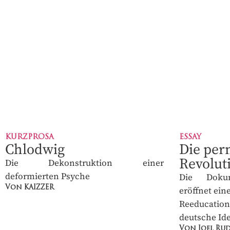
KURZPROSA
ESSAY
Chlodwig
Die per
DAS PRINT-
FIU
Revolut
Die Dekonstruktion einer
deformierten Psyche
Die Dokum
MAGAZIN FÜ
Von KAIZZER
eröffnet ei
auf Reeduc
deutsche Iden
4 Ausgaben jährli
✓
Von Joel Rud
Buchgeschenke &
✓