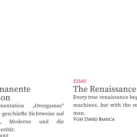
ESSAY
manente
The Renaissance 
ABONNEMENT
ME
ion
Man
entation „Overgames“
Every true renaissance 
R REINKULTUR
ne geschärfte Sichtweise
with machines, but 
ation, Moderne und die
rediscovery of man.
tität.
Von David Banica
ch, frei Haus
olf
 Zugaben