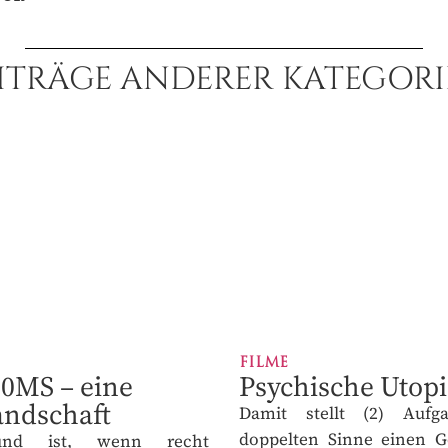
nzelkaufpreis
ITRÄGE ANDERER KATEGORI
AHR
JETZT ABONNIEREN
FILME
MS – eine
Psychische Utopi
andschaft
Damit stellt (2) Aufga
doppelten Sinne einen Ge
nd ist, wenn recht