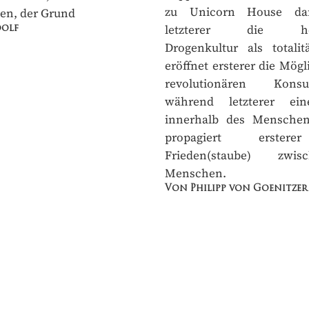
zu Unicorn House dar
en, der Grund
letzterer die hedon
olf
Drogenkultur als totalitär
eröffnet ersterer die Mögli
revolutionären Kons
während letzterer eine
innerhalb des Menschen p
propagiert ersterer
Frieden(staube) zwi
Menschen.
Von Philipp von Goenitzer