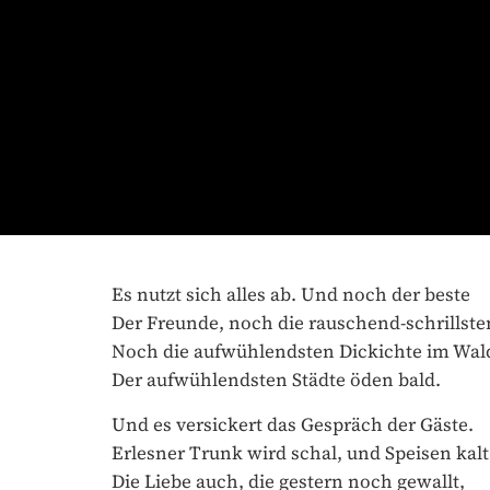
Es nutzt sich alles ab. Und noch der beste
Der Freunde, noch die rauschend-schrillsten
Noch die aufwühlendsten Dickichte im Wald
Der aufwühlendsten Städte öden bald.
Und es versickert das Gespräch der Gäste.
Erlesner Trunk wird schal, und Speisen kalt.
Die Liebe auch, die gestern noch gewallt,