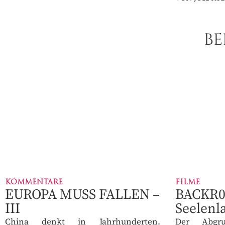
Bis 25 % unter Ei
✓
70
BE
€
PRO J
KOMMENTARE
FILME
EUROPA MUSS FALLEN
BACKR00
– III
Seelenl
China denkt in Jahrhunderten.
Der Abgru