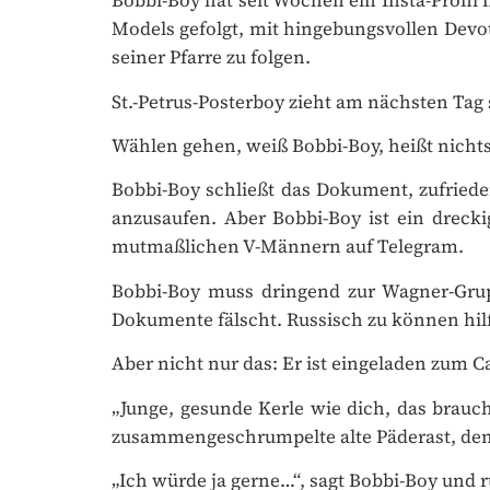
Models gefolgt, mit hingebungsvollen Devotio
Bis 25 % unter Ei
✓
seiner Pfarre zu folgen.
70
€
St.-Petrus-Posterboy zieht am nächsten Tag 
PRO J
Wählen gehen, weiß Bobbi-Boy, heißt nichts 
Bobbi-Boy schließt das Dokument, zufrieden 
anzusaufen. Aber Bobbi-Boy ist ein drecki
mutmaßlichen V-Männern auf Telegram.
Bobbi-Boy muss dringend zur Wagner-Grup
Dokumente fälscht. Russisch zu können hilf
Aber nicht nur das: Er ist eingeladen zum Ca
„Junge, gesunde Kerle wie dich, das brauchen
zusammengeschrumpelte alte Päderast, dem a
„Ich würde ja gerne…“, sagt Bobbi-Boy und r