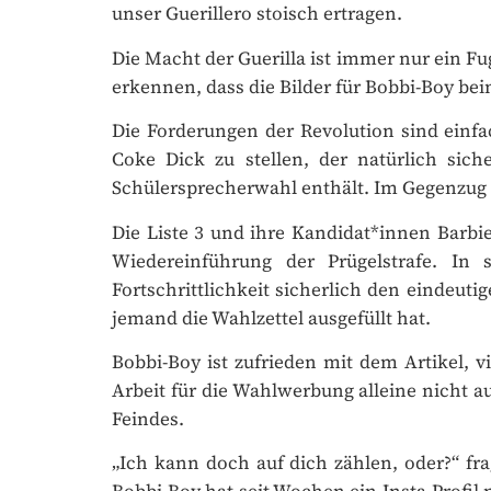
unser Guerillero stoisch ertragen.
Die Macht der Guerilla ist immer nur ein Fug
erkennen, dass die Bilder für Bobbi-Boy bei
Die Forderungen der Revolution sind einfa
Coke Dick zu stellen, der natürlich siche
Schülersprecherwahl enthält. Im Gegenzug er
Die Liste 3 und ihre Kandidat*innen Barbie
Wiedereinführung der Prügelstrafe. In s
Fortschrittlichkeit sicherlich den eindeuti
jemand die Wahlzettel ausgefüllt hat.
DAS PRINT-
FIU
Bobbi-Boy ist zufrieden mit dem Artikel, vie
Arbeit für die Wahlwerbung alleine nicht au
MAGAZIN FÜ
Feindes.
„Ich kann doch auf dich zählen, oder?“ fra
4 Ausgaben jährli
✓
Bobbi-Boy hat seit Wochen ein Insta-Profil 
Buchgeschenke &
✓