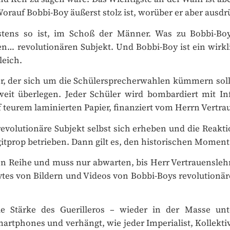
orauf Bobbi-Boy äußerst stolz ist, worüber er aber ausdrü
tens so ist, im Schoß der Männer. Was zu Bobbi-Boy 
… revolutionären Subjekt. Und Bobbi-Boy ist ein wirkli
eich.
r, der sich um die Schülersprecherwahlen kümmern soll,
it überlegen. Jeder Schüler wird bombardiert mit Info
teurem laminierten Papier, finanziert vom Herrn Vertraue
volutionäre Subjekt selbst sich erheben und die Reaktion
itprop betrieben. Dann gilt es, den historischen Moment
sten Reihe und muss nur abwarten, bis Herr Vertrauenslehr
es von Bildern und Videos von Bobbi-Boys revolutionäre
 Stärke des Guerilleros – wieder in der Masse unte
rtphones und verhängt, wie jeder Imperialist, Kollektiv