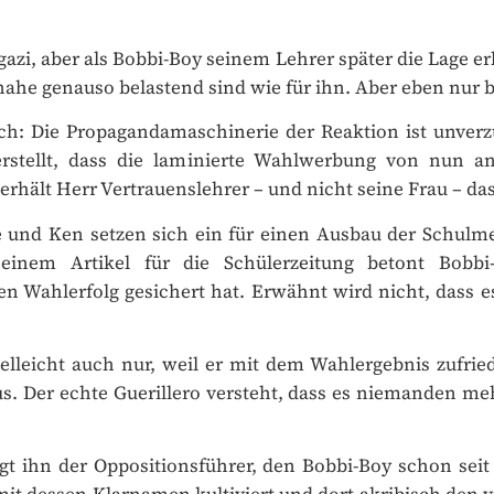
azi, aber als Bobbi-Boy seinem Lehrer später die Lage er
nahe genauso belastend sind wie für ihn. Aber eben nur b
ch: Die Propagandamaschinerie der Reaktion ist unver
rstellt, dass die laminierte Wahlwerbung von nun an e
hält Herr Vertrauenslehrer – und nicht seine Frau – da
 und Ken setzen sich ein für einen Ausbau der Schulmen
einem Artikel für die Schülerzeitung betont Bobbi
gen Wahlerfolg gesichert hat. Erwähnt wird nicht, dass e
ABONNEMENT
ME
lleicht auch nur, weil er mit dem Wahlergebnis zufriede
s. Der echte Guerillero versteht, dass es niemanden meh
R REINKULTUR
gt ihn der Oppositionsführer, den Bobbi-Boy schon seit 
ch, frei Haus
mit dessen Klarnamen kultiviert und dort akribisch den
 Zugaben