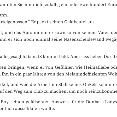
önnten Sie mir nicht zufällig ein- oder zweihundert Euro 
ann.
arteigenossen.“ Er packt seinen Geldbeutel aus.
t, und das Auto nimmt er sowieso von seinem Vater, der 
nn er sich noch einmal seine Nasenscheidewand wegätze
e gesagt haben, IS kommt bald. Aber lass lieber. Dorf tr
 bringen, wenn er von Gefühlen wie Heimatliebe oder 
ihn in ein paar Jahren von den Melanindeffizienten Wohl
l, und weil die Arbeit im Stall seines Onkels schon erle
ch auf den Weg zum Club zu machen, um noch reinzukommen,
i-Boy seinen gefälschten Ausweis für die Donbass-Lady
ntlich ausschlafen wollte.
dass Hausdurchsuchungen schon um sechs Uhr morgens b