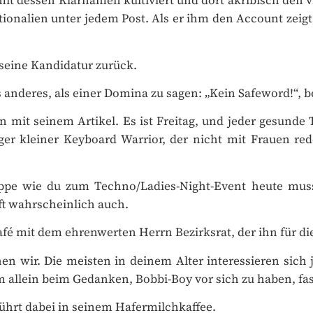
nalien unter jedem Post. Als er ihm den Account zeigt, 
nzelkaufpreis
seine Kandidatur zurück.
AHR
anderes, als einer Domina zu sagen: „Kein Safeword!“, be
JETZT ABONNIEREN
mit seinem Artikel. Es ist Freitag, und jeder gesunde 
ger kleiner Keyboard Warrior, der nicht mit Frauen re
pe wie du zum Techno/Ladies-Night-Event heute muss
t wahrscheinlich auch.
fé mit dem ehrenwerten Herrn Bezirksrat, der ihn für die
 wir. Die meisten in deinem Alter interessieren sich ja
llein beim Gedanken, Bobbi-Boy vor sich zu haben, fast
ührt dabei in seinem Hafermilchkaffee.