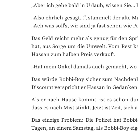
„Aber ich gehe bald in Urlaub, wissen Sie… k
„Also ehrlich gesagt…“, stammelt der alte M
„Ach was soll’s, wir sind ja fast schon wie P
Das Geld reicht mehr als genug für den Spri
hat, aus Sorge um die Umwelt. Vom Rest ka
Hassan zum halben Preis verkauft.
„Hat mein Onkel damals auch gemacht, wo all
Das würde Bobbi-Boy sicher zum Nachdenken
Discount verspricht er Hassan in Gedanken, 
Als er nach Hause kommt, ist es schon dunke
dass es nach Mist stinkt. Jetzt ist Zeit, si
Das einzige Problem: Die Polizei hat Bobb
Tagen, an einem Samstag, als Bobbi-Boy eige
Es kommt ihm äußerst rücksichtslos vor, 