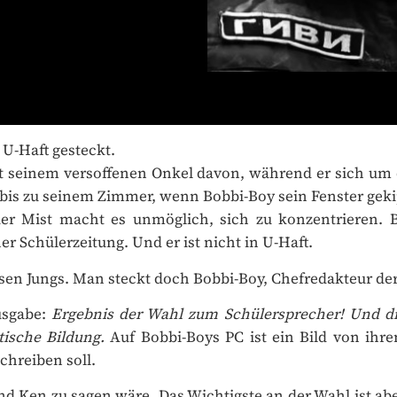
-Haft gesteckt.
hlt seinem versoffenen Onkel davon, während er sich um 
, bis zu seinem Zimmer, wenn Bobbi-Boy sein Fenster gekip
er Mist macht es unmöglich, sich zu konzentrieren. Bo
 Schülerzeitung. Und er ist nicht in U-Haft.
 bösen Jungs. Man steckt doch Bobbi-Boy, Chefredakteur de
usgabe:
Ergebnis der Wahl zum Schülersprecher! Und die
ische Bildung.
Auf Bobbi-Boys PC ist ein Bild von ihren
hreiben soll.
nd Ken zu sagen wäre. Das Wichtigste an der Wahl ist aber