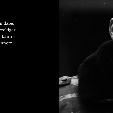
n dabei,
reckiger
n kann –
ännern