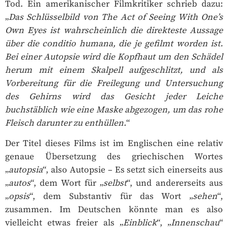
Tod. Ein amerikanischer Filmkritiker schrieb dazu:
„
Das Schlüsselbild von The Act of Seeing With One’s
Own Eyes ist wahrscheinlich die direkteste Aussage
über die conditio humana, die je gefilmt worden ist.
Bei einer Autopsie wird die Kopfhaut um den Schädel
herum mit einem Skalpell aufgeschlitzt, und als
Vorbereitung für die Freilegung und Untersuchung
des Gehirns wird das Gesicht jeder Leiche
buchstäblich wie eine Maske abgezogen, um das rohe
Fleisch darunter zu enthüllen.
“
Der Titel dieses Films ist im Englischen eine relativ
genaue Übersetzung des griechischen Wortes
„
autopsia
“, also Autopsie – Es setzt sich einerseits aus
„
autos
“, dem Wort für „
selbst
“, und andererseits aus
„
opsis
“, dem Substantiv für das Wort „
sehen
“,
zusammen. Im Deutschen könnte man es also
vielleicht etwas freier als „
Einblick
“, „
Innenschau
“