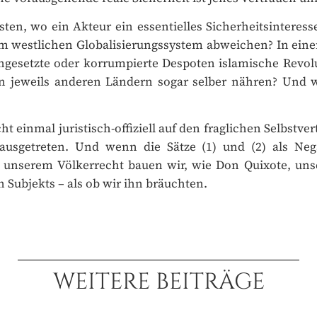
, wo ein Akteur ein essentielles Sicherheitsinteresse b
 westlichen Globalisierungssystem abweichen? In einer
esetzte oder korrumpierte Despoten islamische Revolut
jeweils anderen Ländern sogar selber nähren? Und wo 
cht einmal juristisch-offiziell auf den fraglichen Selbstve
usgetreten. Und wenn die Sätze (1) und (2) als Neg
t unserem Völkerrecht bauen wir, wie Don Quixote, un
ubjekts – als ob wir ihn bräuchten.
ABONNEMENT
ME
R REINKULTUR
WEITERE BEITRÄGE
ch, frei Haus
 Zugaben