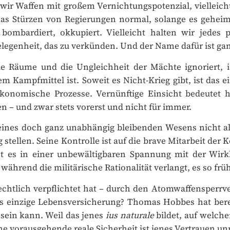
ir Waffen mit großem Vernichtungspotenzial, vielleicht 
 das Stürzen von Regierungen normal, solange es geheim 
bombardiert, okkupiert. Vielleicht halten wir jedes p
legenheit, das zu verkünden. Und der Name dafür ist ganz
le Räume und die Ungleichheit der Mächte ignoriert, ist
 Kampfmittel ist. Soweit es Nicht-Krieg gibt, ist das e
. ökonomische Prozesse. Vernünftige Einsicht bedeutet h
 – und zwar stets vorerst und nicht für immer.
eines doch ganz unabhängig bleibenden Wesens nicht a
tellen. Seine Kontrolle ist auf die brave Mitarbeit der
t es in einer unbewältigbaren Spannung mit der Wirkl
ährend die militärische Rationalität verlangt, es so früh
chtlich verpflichtet hat – durch den Atomwaffensperrver
s einzige Lebensversicherung? Thomas Hobbes hat bereit
sein kann. Weil das jenes
ius naturale
bildet, auf welchem
 vorausgehende reale Sicherheit ist jenes Vertrauen unmög