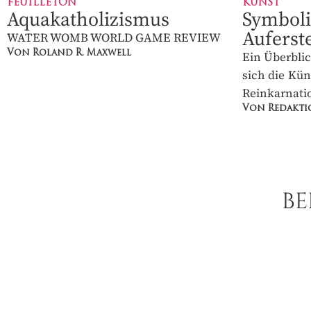
Aquakatholizismus
Symboli
Auferst
WATER WOMB WORLD GAME
REVIEW
Ein Überbl
Von Roland R. Maxwell
denen sic
Darstellun
bedienen.
Von Redakti
BE