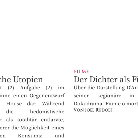
nzelkaufpreis
AHR
JETZT ABONNIEREN
FILME
che Utopien
Der Dichter als F
lt (2) Aufgabe (2) im
Über die Darstellung D'An
inne einen Gegenentwurf
seiner Legionäre in B
n House dar: Während
Dokudrama "Fiume o morte!
 die hedonistische
Von Joel Rudolf
 als totalitär entlarvte,
erer die Möglichkeit eines
nären Konsums; und