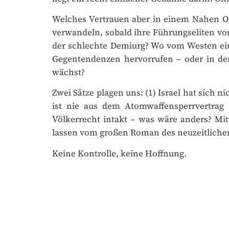
Welches Vertrauen aber in einem Nahen Osten
verwandeln, sobald ihre Führungseliten vom
der schlechte Demiurg? Wo vom Westen eing
Gegentendenzen hervorrufen – oder in den 
wächst?
Zwei Sätze plagen uns: (1) Israel hat sich ni
ist nie aus dem Atomwaffensperrvertrag a
Völkerrecht intakt – was wäre anders? Mi
lassen vom großen Roman des neuzeitlichen S
DAS PRINT-
Keine Kontrolle, keine Hoffnung.
FIU
MAGAZIN FÜ
4 Ausgaben jährli
✓
Buchgeschenke &
✓