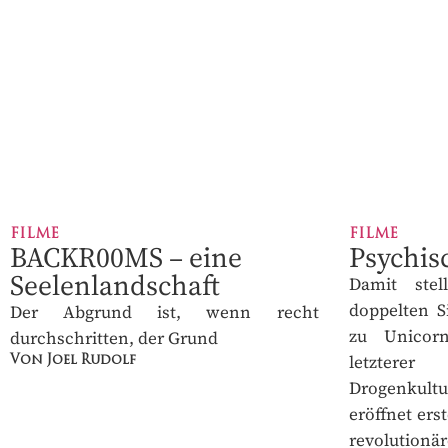
Bis 25 % unter Ei
✓
70
€
PRO J
FILME
FILME
BACKR00MS – eine
Psychis
Seelenlandschaft
Damit stel
doppelten S
Der Abgrund ist, wenn recht
zu Unicor
durchschritten, der Grund
letzterer
Von Joel Rudolf
Drogenkultur
eröffnet erst
revolutio