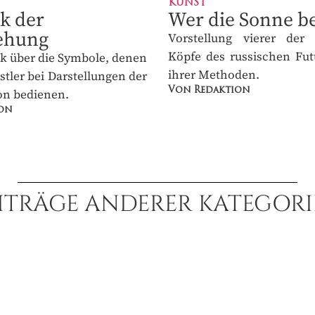
k der
Wer die Sonne be
ehung
Vorstellung vierer der p
Köpfe des russischen Fut
ick über die Symbole,
ihrer Methoden.
h die Künstler bei
gen der Reinkarnation
Von Redaktion
on
ITRÄGE ANDERER KATEGORI