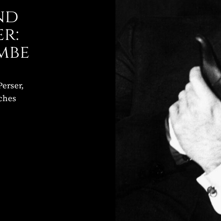
nd
r:
ombe
erser,
ches