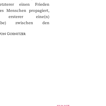
tzterer einen Frieden
es Menschen propagiert,
t ersterer eine(n)
taube) zwischen den
von Goenitzer
KUNST