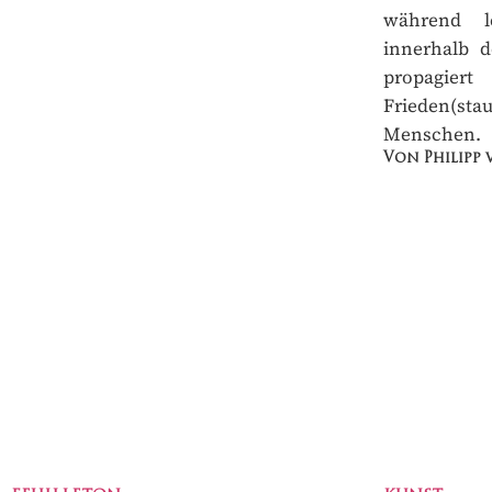
während le
innerhalb d
propagier
Frieden(s
Menschen.
Von Philipp 
FEUILLETON
KUNST