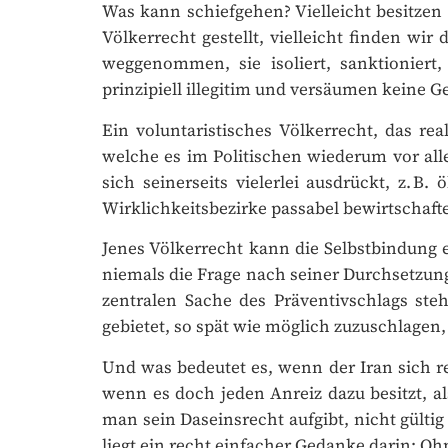
Was kann schiefgehen? Vielleicht besitzen w
Völkerrecht gestellt, vielleicht finden wir
weggenommen, sie isoliert, sanktioniert, 
prinzipiell illegitim und versäumen keine Ge
Ein voluntaristisches Völkerrecht, das rea
welche es im Politischen wiederum vor allem
sich seinerseits vielerlei ausdrückt, z. B
Wirklichkeitsbezirke passabel bewirtschaften
Jenes Völkerrecht kann die Selbstbindung 
niemals die Frage nach seiner Durchsetzung s
zentralen Sache des Präventivschlags steh
gebietet, so spät wie möglich zuzuschlagen, w
Und was bedeutet es, wenn der Iran sich re
wenn es doch jeden Anreiz dazu besitzt, al
man sein Daseinsrecht aufgibt, nicht gültig 
liegt ein recht einfacher Gedanke darin: Ohne