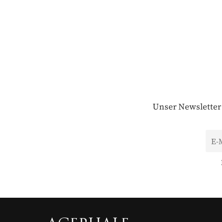
Buchgeschenke &
✓
Bis 25 % unter Einz
✓
70
€
PRO 
Unser Newsletter 