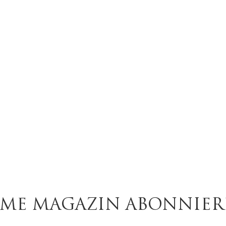
ABONNEMENT
ME
R REINKULTUR
UME MAGAZIN ABONNIE
, frei Haus