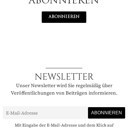
ABONNIEREN
FIUME
MAGAZIN FÜR REINKULTUR
ABONNIEREN
4 Ausgaben jährlich, frei Haus
✓
Buchgeschenke & Zugaben
✓
Bis 25 % unter Einzelkaufpreis
✓
70
€
PRO JAHR
NEWSLETTER
JETZT ABONNIEREN
Unser Newsletter wird Sie regelmäßig über
Veröffentlichungen von Beiträgen informieren.
Mit Eingabe der E-Mail-Adresse und dem Klick auf