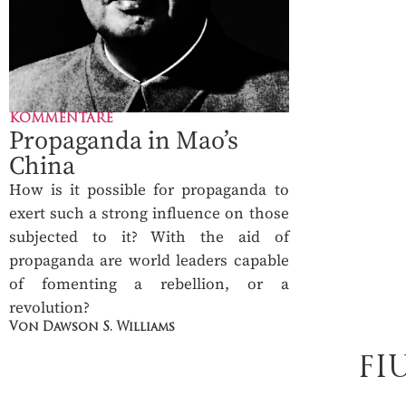
KOMMENTARE
Propaganda in Mao’s
China
How is it possible for propaganda to
exert such a strong influence on those
subjected to it? With the aid of
propaganda are world leaders capable
DAS PRINT-
of fomenting a rebellion, or a
FIU
revolution?
Von Dawson S. Williams
MAGAZIN FÜ
FI
4 Ausgaben jährli
✓