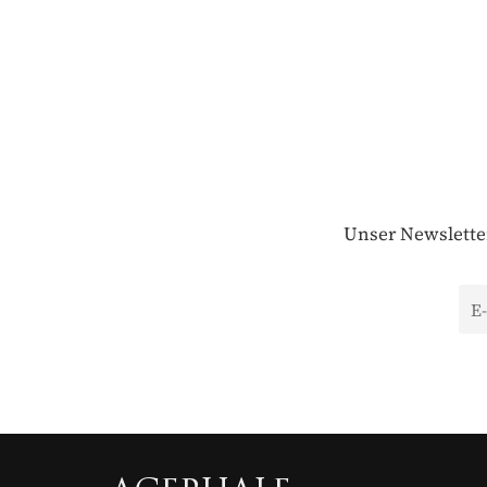
Buchgeschenke &
✓
Bis 25 % unter Ei
✓
70
€
PRO 
Unser Newsletter 