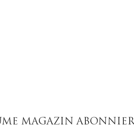
ABONNEMENT
ME
R REINKULTUR
UME MAGAZIN ABONNIE
ch, frei Haus