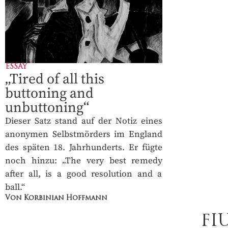
ESSAY
„Tired of all this
buttoning and
unbuttoning“
Dieser Satz stand auf der Notiz eines
anonymen Selbstmörders im England
des späten 18. Jahrhunderts. Er fügte
noch hinzu: „The very best remedy
after all, is a good resolution and a
ball.“
Von Korbinian Hoffmann
FI