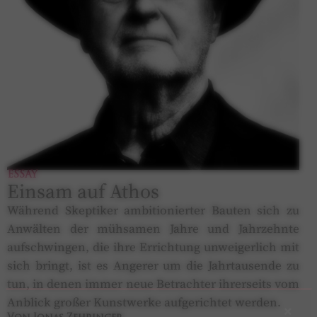
ESSAY
Einsam auf Athos
Während Skeptiker ambitionierter Bauten sich zu
Anwälten der mühsamen Jahre und Jahrzehnte
aufschwingen, die ihre Errichtung unweigerlich mit
sich bringt, ist es Angerer um die Jahrtausende zu
tun, in denen immer neue Betrachter ihrerseits vom
Anblick großer Kunstwerke aufgerichtet werden.
×