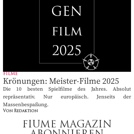
FILME
Krönungen: Meister-Filme 2025
Die 10 besten Spielfilme des Jahres. Absolut
repräsentativ. Nur europäisch. Jenseits der
Massenbespaßung.
Von Redaktion
FIUME MAGAZIN