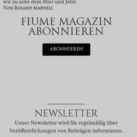
×
wir zu sehr dem Hier und Jetzt
DAS PRINT-ABONNEMENT
Von Roland Maxwell
FIUME
FIUME MAGAZIN
ABONNIEREN
MAGAZIN FÜR REINKULTUR
ABONNIEREN
4 Ausgaben jährlich, frei Haus
✓
Buchgeschenke & Zugaben
✓
Bis 25 % unter Einzelkaufpreis
✓
70
€
PRO JAHR
JETZT ABONNIEREN
NEWSLETTER
Unser Newsletter wird Sie regelmäßig über
Veröffentlichungen von Beiträgen informieren.